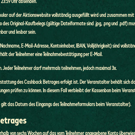
 23:59 Uhr absenden.
mular auf der Aktionswebsite vollständig ausgefüllt wird und zusammen mit
o des Original-Kaufbelegs (
gültige Dateiformate sind .jpg, .png und .pdf
) mu
bar und lesbar sein.
 Nachname, E-Mail-Adresse, Kontoinhaber, IBAN, Volljährigkeit) sind vollst
ält der Teilnehmer eine Teilnahmebestätigung per E-Mail.
. Jeder Teilnehmer darf mehrmals teilnehmen, jedoch maximal 3x.
stattung des Cashback Betrages erfolgt ist. Der Veranstalter behält sich da
ungen prüfen zu können. In diesem Fall verbleibt der Kassenbon beim Veran
ei gilt das Datum des Eingangs des Teilnahmeformulars beim Veranstalter).
Betrages
erhalb von sechs Wochen auf das vom Teilnehmer angegebene Konto überwies