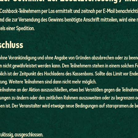
shback-Teilnehmern per Los ermittelt und zeitnah per E-Mail benachrichtigt.
 die zur Versendung des Gewinns benötigte Anschrift mitteilen, wird eine 
ls einer Spedition.
schluss
eit ohne Vorankündigung und ohne Angabe von Gründen abzubrechen oder zu beend
 nicht gewährleistet werden kann. Den Teilnehmern stehen in einem solchen F
lich ist der Zeitpunkt des Hochladens des Kassenbons. Sollte das Limit vor End
tung. Weitere Teilnahmen sind dann nicht mehr möglich.
r Teilnahme an der Aktion auszuschließen, etwa bei Verstößen gegen die Teilnah
ngungen zu ändern oder den zeitlichen Rahmen auszuweiten oder zu begrenzen ode
en ist. Der Veranstalter wird etwaige neue Bedingungen auf staropramen.de 
zulässig, ausgeschlossen.