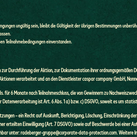
gungen ungültig sein, bleibt die Gültigkeit der übrigen Bestimmungen unberüh
lossen.
iesen Teilnahmebedingungen einverstanden.
zur Durchführung der Aktion, zur Dokumentation ihrer ordnungsgemäßen Du
Aktionen verarbeitet und an den Dienstleister caspar company GmbH, Nonn
. für 6 Monate nach Teilnahmeschluss, die von Gewinnern zu Nachweiszweck
 Datenverarbeitung ist Art. 6 Abs. 1 a) bzw. c) DSGVO, soweit es um statist
etzungen – ein Recht auf Auskunft, Berichtigung, Löschung, Einschränkung d
ner erteilten Einwilligung (Art. 7 DSGVO) sowie auf Beschwerde bei einer A
ichbar unter: radeberger-gruppe@corporate-data-protection.com. Weitere I