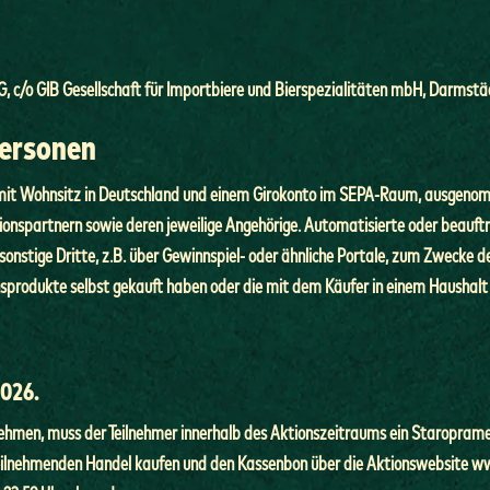
G, c/o GIB Gesellschaft für Importbiere und Bierspezialitäten mbH, Darmst
Personen
n mit Wohnsitz in Deutschland und einem Girokonto im SEPA-Raum, ausgenom
spartnern sowie deren jeweilige Angehörige. Automatisierte oder beauftra
sonstige Dritte, z.B. über Gewinnspiel- oder ähnliche Portale, zum Zwecke de
onsprodukte selbst gekauft haben oder die mit dem Käufer in einem Haushalt
2026.
nehmen, muss der Teilnehmer innerhalb des Aktionszeitraums ein Staropra
im teilnehmenden Handel kaufen und den Kassenbon über die Aktionswebsite
ww