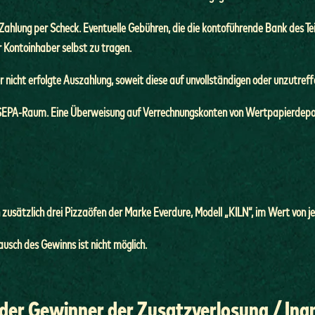
Zahlung per Scheck. Eventuelle Gebühren, die die kontoführende Bank des T
Kontoinhaber selbst zu tragen.
der nicht erfolgte Auszahlung, soweit diese auf unvollständigen oder unzutr
im SEPA-Raum. Eine Überweisung auf Verrechnungskonten von Wertpapierdepots
usätzlich drei Pizzaöfen der Marke Everdure, Modell „KILN“, im Wert von je 
sch des Gewinns ist nicht möglich.
 der Gewinner der Zusatzverlosung / I